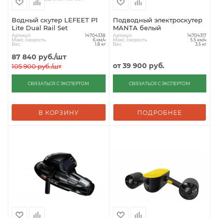
Водный скутер LEFEET P1
Подводный электроскутер
Lite Dual Rail Set
MANTA белый
Артикул
Артикул
14704338
14704317
Макс. скорость
Макс. скорость
6 км/ч
5.5 км/ч
Вес
Вес
1.8 кг
3.5 кг
87 840
руб.
/шт
от
39 900 руб.
105 900
руб.
/шт
СВЯЗАТЬСЯ С ЭКСПЕРТОМ
СВЯЗАТЬСЯ С ЭКСПЕРТОМ
В КОРЗИНУ
ПОДРОБНЕЕ