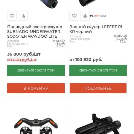
Подводный электроскутер
Водный скутер LEFEET P1
SUBNADO-UNDERWATER
XR черный
SCOOTER WAYDOO LITE
Артикул
14704340
Макс. скорость
8.3 км/ч
Артикул
14705662
Вес
3.2 кг
Макс. скорость
5 км/ч
Вес
15.62 кг
36 800
руб.
/шт
от
103 920 руб.
50 000
руб.
/шт
СВЯЗАТЬСЯ С ЭКСПЕРТОМ
СВЯЗАТЬСЯ С ЭКСПЕРТОМ
В КОРЗИНУ
ПОДРОБНЕЕ