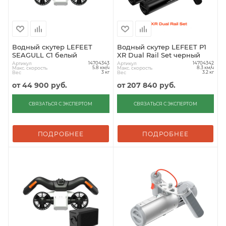
Водный скутер LEFEET
Водный скутер LEFEET P1
SEAGULL C1 белый
XR Dual Rail Set черный
Артикул
Артикул
14704343
14704342
Макс. скорость
Макс. скорость
5.8 км/ч
8.3 км/ч
Вес
Вес
3 кг
3.2 кг
от
44 900 руб.
от
207 840 руб.
СВЯЗАТЬСЯ С ЭКСПЕРТОМ
СВЯЗАТЬСЯ С ЭКСПЕРТОМ
ПОДРОБНЕЕ
ПОДРОБНЕЕ