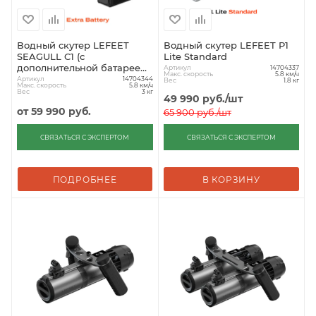
Водный скутер LEFEET
Водный скутер LEFEET P1
SEAGULL C1 (с
Lite Standard
дополнительной батареей)
Артикул
14704337
Макс. скорость
5.8 км/ч
белый
Артикул
14704344
Вес
1.8 кг
Макс. скорость
5.8 км/ч
Вес
3 кг
49 990
руб.
/шт
от
59 990 руб.
65 900
руб.
/шт
СВЯЗАТЬСЯ С ЭКСПЕРТОМ
СВЯЗАТЬСЯ С ЭКСПЕРТОМ
ПОДРОБНЕЕ
В КОРЗИНУ