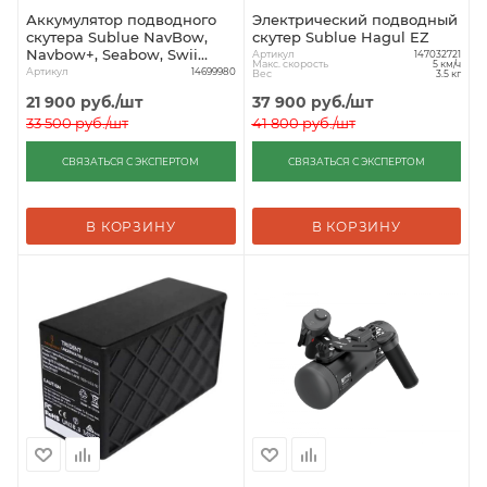
Аккумулятор подводного
Электрический подводный
скутера Sublue NavBow,
скутер Sublue Hagul EZ
Navbow+, Seabow, Swii
Артикул
147032721
Макс. скорость
5 км/ч
158Wh
Артикул
14699980
Вес
3.5 кг
21 900
руб.
/шт
37 900
руб.
/шт
33 500
руб.
/шт
41 800
руб.
/шт
СВЯЗАТЬСЯ С ЭКСПЕРТОМ
СВЯЗАТЬСЯ С ЭКСПЕРТОМ
В КОРЗИНУ
В КОРЗИНУ