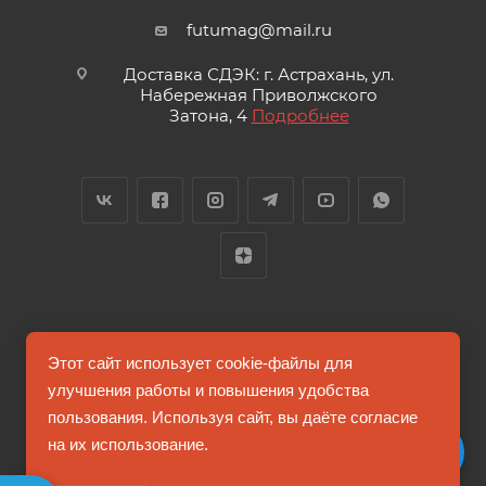
futumag@mail.ru
Доставка СДЭК: г. Астрахань, ул.
Набережная Приволжского
Затона, 4
Подробнее
2026 © FUTUMAG.RU
Этот сайт использует cookie-файлы для
улучшения работы и повышения удобства
пользования. Используя сайт, вы даёте согласие
Информация на сайте не является публичной офертой
на их использование.
Соглашение на обработку персональных данных