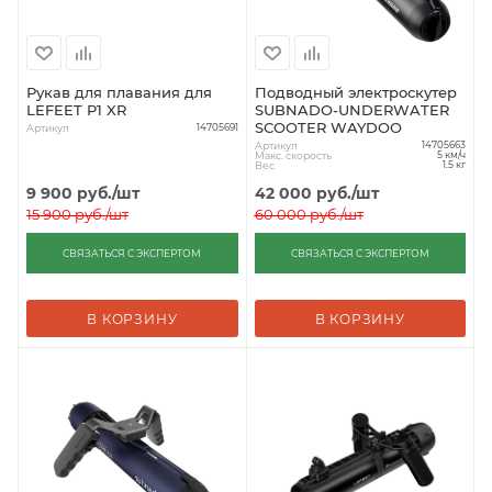
Рукав для плавания для
Подводный электроскутер
LEFEET P1 XR
SUBNADO-UNDERWATER
SCOOTER WAYDOO
Артикул
14705691
Артикул
14705663
Макс. скорость
5 км/ч
Вес
1.5 кг
9 900
руб.
/шт
42 000
руб.
/шт
15 900
руб.
/шт
60 000
руб.
/шт
СВЯЗАТЬСЯ С ЭКСПЕРТОМ
СВЯЗАТЬСЯ С ЭКСПЕРТОМ
В КОРЗИНУ
В КОРЗИНУ