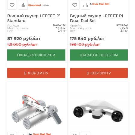
Водный скутер LEFEET P1
Водный скутер LEFEET P1
Standard
Dual Rail Set
Артикул
Артикул
14704339
14704341
Макс. скорость
Макс. скорость
7.2 км/ч
7 км/ч
Вес
Вес
2.4 кг
2.4 кг
87 920
руб.
/шт
175 840
руб.
/шт
121 000
руб.
/шт
199 100
руб.
/шт
СВЯЗАТЬСЯ С ЭКСПЕРТОМ
СВЯЗАТЬСЯ С ЭКСПЕРТОМ
В КОРЗИНУ
В КОРЗИНУ