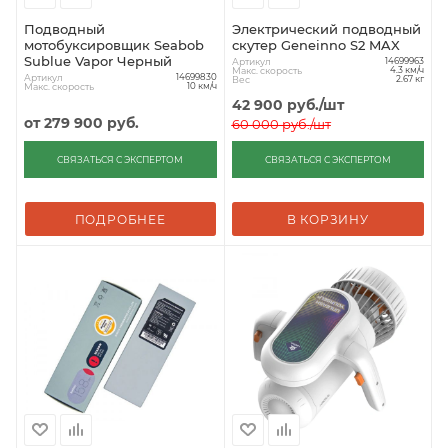
Подводный
Электрический подводный
мотобуксировщик Seabob
скутер Geneinno S2 MAX
Sublue Vapor Черный
Артикул
14699963
Макс. скорость
4.3 км/ч
Артикул
14699830
Вес
2.67 кг
Макс. скорость
10 км/ч
42 900
руб.
/шт
от
279 900 руб.
60 000
руб.
/шт
СВЯЗАТЬСЯ С ЭКСПЕРТОМ
СВЯЗАТЬСЯ С ЭКСПЕРТОМ
ПОДРОБНЕЕ
В КОРЗИНУ