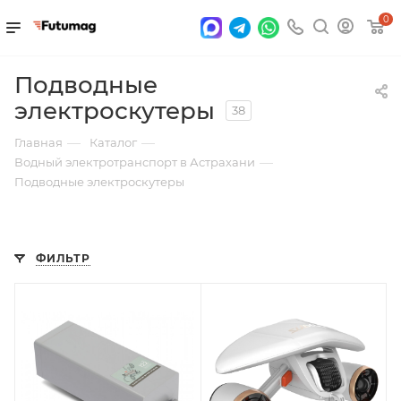
0
Подводные
электроскутеры
38
—
—
Главная
Каталог
—
Водный электротранспорт в Астрахани
Подводные электроскутеры
ФИЛЬТР