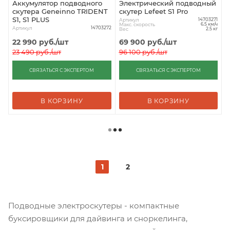
Аккумулятор подводного
Электрический подводный
скутера Geneinno TRIDENT
скутер Lefeet S1 Pro
S1, S1 PLUS
Артикул
14703271
Макс. скорость
6.5 км/ч
Артикул
14703272
Вес
2.5 кг
22 990
руб.
/шт
69 900
руб.
/шт
23 490
руб.
/шт
96 100
руб.
/шт
СВЯЗАТЬСЯ С ЭКСПЕРТОМ
СВЯЗАТЬСЯ С ЭКСПЕРТОМ
В КОРЗИНУ
В КОРЗИНУ
1
2
Подводные электроскутеры - компактные
буксировщики для дайвинга и сноркелинга,